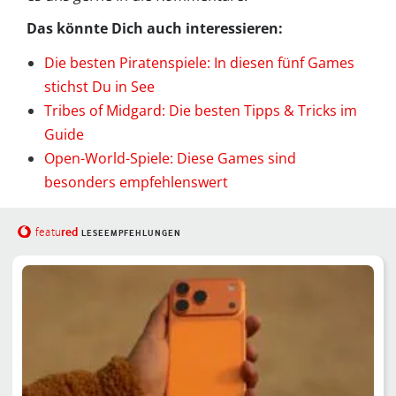
Das könnte Dich auch interessieren:
Die besten Piratenspiele: In diesen fünf Games
stichst Du in See
Tribes of Midgard: Die besten Tipps & Tricks im
Guide
Open-World-Spiele: Diese Games sind
besonders empfehlenswert
red
featu
LESEEMPFEHLUNGEN