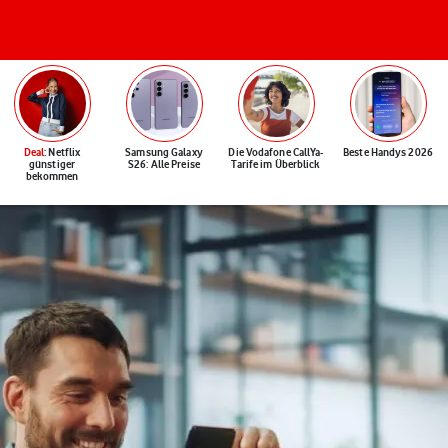
Deal
: Netflix
Samsung Galaxy
Die Vodafone CallYa-
Beste Handys 2026
günstiger
S26: Alle Preise
Tarife im Überblick
bekommen