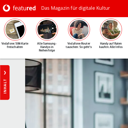
Das Magazin für digitale Kultur
Vodafone: SIM-Karte
Alle Samsung-
Vodafone-Router
Handy auf Raten
freischalten
Handys in
tauschen: So geht's
kaufen: Alle Infos
Reihenfolge
INHALT