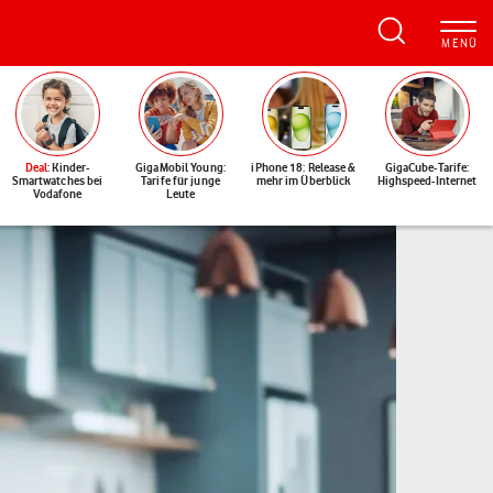
Deal
: Kinder-
GigaMobil Young:
iPhone 18: Release &
GigaCube-Tarife:
Smartwatches bei
Tarife für junge
mehr im Überblick
Highspeed-Internet
Vodafone
Leute