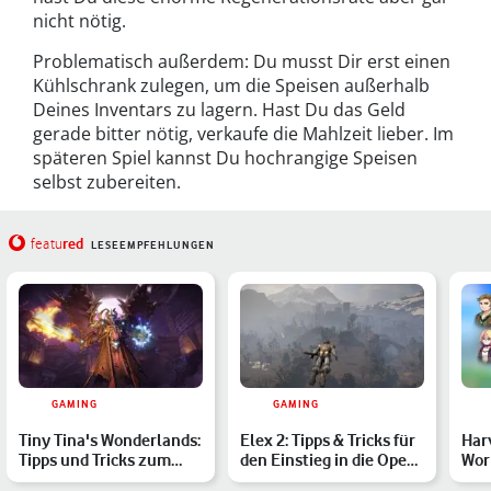
nicht nötig.
Problematisch außerdem: Du musst Dir erst einen
Kühlschrank zulegen, um die Speisen außerhalb
Deines Inventars zu lagern. Hast Du das Geld
gerade bitter nötig, verkaufe die Mahlzeit lieber. Im
späteren Spiel kannst Du hochrangige Speisen
selbst zubereiten.
red
featu
LESEEMPFEHLUNGEN
GAMING
GAMING
Tiny Tina's Wonderlands:
Elex 2: Tipps & Tricks für
Har
Tipps und Tricks zum
den Einstieg in die Open
Worl
Borderlands-Spin-of…
World
Hei