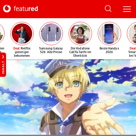
ten
Deal
: Netflix
Samsung Galaxy
Die Vodafone
Beste Handys
Deal
e
günstiger
S26: Alle Preise
CallYa-Tarife im
2026
Smar
bekommen
Überblick
bei 
INHALT
©YouTube/XSEEDgames