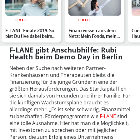
FEMALE
FEMALE
F-LANE-Finale 2019: So
Finanzwissen aus dem
Con
bist Du live dabei beim
Netz: Mein Fonds, mein
Häu
Demo Day in Berlin
Depot, meine Immobili…
Dro
F-LANE gibt Anschubhilfe: Rubi
Health beim Demo Day in Berlin
Neben der Suche nach weiteren Partner-
Krankenhäusern und Therapeuten bleibt die
Finanzierung für die junge Gründerin eine der
größten Herausforderungen. Das Startkapital lieh
sie sich damals von Freunden und ihrer Familie. Für
die künftigen Wachstumspläne braucht es
allerdings mehr. „Es ist sehr schwierig, Finanzmittel
zu beschaffen. Förderprogramme wie
F-LANE
sind
eine tolle Ausnahme. Hier hat man die Möglichkeit,
mit Investoren zu sprechen oder mit jeglicher
Person, die zum Erfolg eines Unternehmens