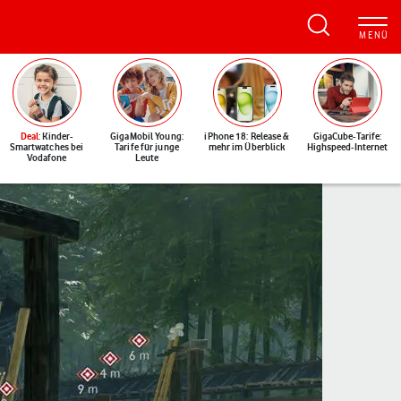
Deal
: Kinder-
GigaMobil Young:
iPhone 18: Release &
GigaCube-Tarife:
Smartwatches bei
Tarife für junge
mehr im Überblick
Highspeed-Internet
Vodafone
Leute