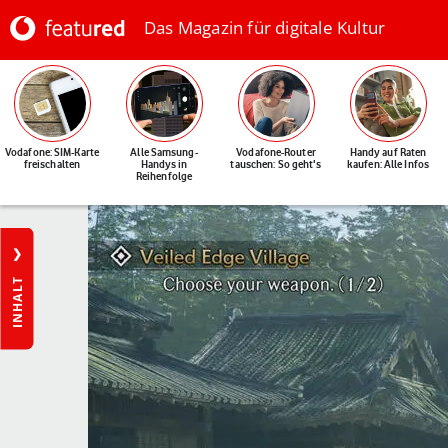
Das Magazin für digitale Kultur
Vodafone: SIM-Karte
Alle Samsung-
Vodafone-Router
Handy auf Raten
freischalten
Handys in
tauschen: So geht's
kaufen: Alle Infos
Reihenfolge
INHALT