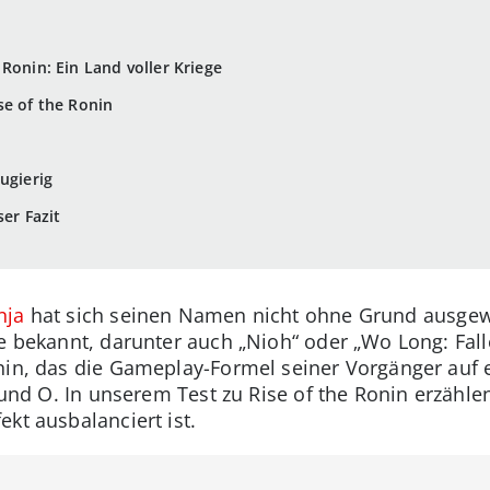
Ronin: Ein Land voller Kriege
se of the Ronin
eugierig
ser Fazit
nja
hat sich seinen Namen nicht ohne Grund ausgewä
le bekannt, darunter auch „Nioh“ oder „Wo Long: Fall
nin, das die Gameplay-Formel seiner Vorgänger auf e
A und O. In unserem Test zu Rise of the Ronin erzähle
kt ausbalanciert ist.