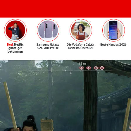
Deal
: Netflix
Samsung Galaxy
Die Vodafone CallYa-
Beste Handys 2026
günstiger
S26: Alle Preise
Tarife im Überblick
bekommen