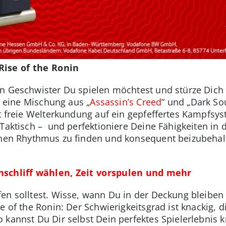
Rise of the Ronin
en Geschwister Du spielen möchtest und stürze Dich
ls eine Mischung aus „
Assassin’s Creed
“ und „Dark So
fft freie Welterkundung auf ein gepfeffertes Kampfsy
 Taktisch – und perfektioniere Deine Fähigkeiten in d
einen Rhythmus zu finden und konsequent beizubeha
inschliff wählen, Zeit vorspulen und mehr
en solltest. Wisse, wann Du in der Deckung bleiben 
e of the Ronin: Der Schwierigkeitsgrad ist knackig, 
kannst Du Dir selbst Dein perfektes Spielerlebnis k