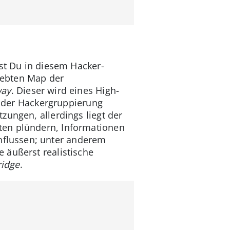
fst Du in diesem Hacker-
liebten Map der
way
. Dieser wird eines High-
ch der Hackergruppierung
zungen, allerdings liegt der
ten plündern, Informationen
nflussen; unter anderem
 äußerst realistische
ridge
.