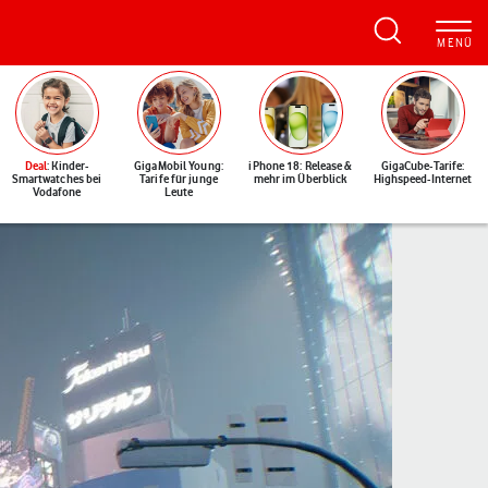
Deal
: Kinder-
GigaMobil Young:
iPhone 18: Release &
GigaCube-Tarife:
Smartwatches bei
Tarife für junge
mehr im Überblick
Highspeed-Internet
Vodafone
Leute