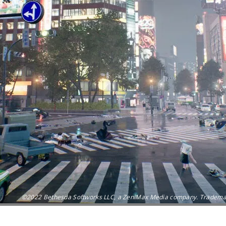
©2022 Bethesda Softworks LLC, a ZeniMax Media company. Trademarks