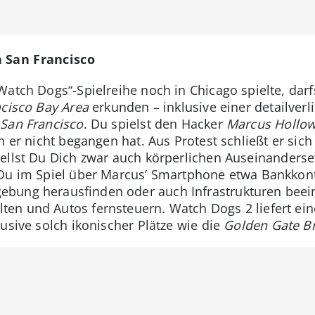
 San Francisco
Watch Dogs“-Spielreihe noch in Chicago spielte, dar
cisco Bay Area
erkunden – inklusive einer detailver
e
San Francisco
. Du spielst den Hacker
Marcus Hollo
n er nicht begangen hat. Aus Protest schließt er si
ellst Du Dich zwar auch körperlichen Auseinanderset
 Du im Spiel über Marcus’ Smartphone etwa Bankkon
bung herausfinden oder auch Infrastrukturen beei
en und Autos fernsteuern. Watch Dogs 2 liefert eine
usive solch ikonischer Plätze wie die
Golden Gate B