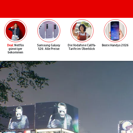
Deal
: Netflix
Samsung Galaxy
Die Vodafone CallYa-
Beste Handys 2026
günstiger
S26: Alle Preise
Tarife im Überblick
bekommen