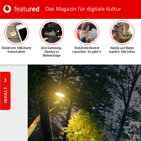
Das Magazin für digitale Kultur
Vodafone: SIM-Karte
Alle Samsung-
Vodafone-Router
Handy auf Raten
freischalten
Handys in
tauschen: So geht's
kaufen: Alle Infos
Reihenfolge
INHALT