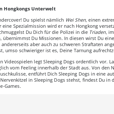
in Hongkongs Unterwelt
ndercover! Du spielst nämlich
Wei Shen
, einen extr
ür eine Spezialmission wird er nach Hongkong versetz
schmuggelst Du Dich für die Polizei in die
Triaden
, i
 übernimmst Du Missionen. In diesen wirst Du einer
andererseits aber auch zu schweren Straftaten ange
st, umso schwieriger ist es, Deine Tarnung aufrechtz
 in Videospielen legt Sleeping Dogs ordentlich vor. 
glich vom Feeling innerhalb der Stadt aus. Von den N
schkulisse, entführt Dich Sleeping Dogs in eine auth
rvenkitzel in Sleeping Dogs stehst, findest Du in d
ime-Games.