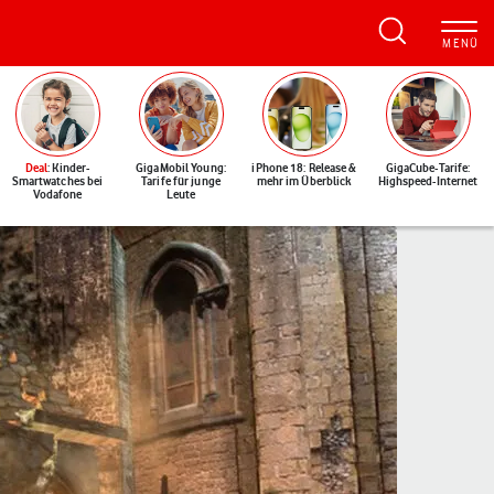
Deal
: Kinder-
GigaMobil Young:
iPhone 18: Release &
GigaCube-Tarife:
Smartwatches bei
Tarife für junge
mehr im Überblick
Highspeed-Internet
Vodafone
Leute