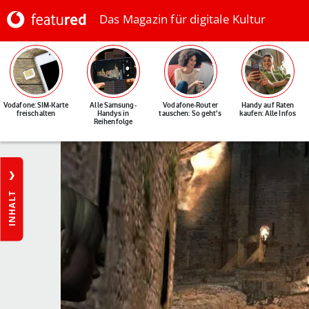
Das Magazin für digitale Kultur
Vodafone: SIM-Karte
Alle Samsung-
Vodafone-Router
Handy auf Raten
freischalten
Handys in
tauschen: So geht's
kaufen: Alle Infos
Reihenfolge
INHALT