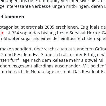
ldungen aus der Community viel intensiver als vie
ige interessante Verbesserungen mitbringen, deren B
del kommen
otagonist ist erstmals 2005 erschienen. Es gilt als de
tic
ist RE4 sogar das bislang beste Survival-Horro
n-Shooter sogar als eines der einflussreichsten Spie
ake spendiert, überrascht auch aus anderen Gründe
2 und Resident Evil 3, die sich als echter Erfolg erw
ersten fünf Tage nach dem Release mehr als zwei Mil
ehen insgesamt allerdings auseinander. Mit beiden 
vor die nächste Neuauflage ansteht. Das Resident-Evi