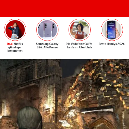
Deal
: Netflix
Samsung Galaxy
Die Vodafone CallYa-
Beste Handys 2026
günstiger
S26: Alle Preise
Tarife im Überblick
bekommen