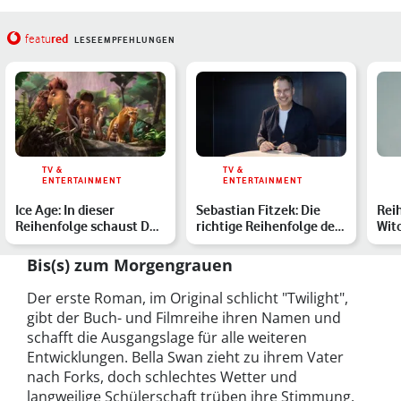
red
featu
LESEEMPFEHLUNGEN
TV &
TV &
ENTERTAINMENT
ENTERTAINMENT
Ice Age: In dieser
Sebastian Fitzek: Die
Rei
Reihenfolge schaust Du
richtige Reihenfolge der
Witc
die Filme richtig
Bücher und Verfilm…
Net
Bis(s) zum Morgengrauen
Der erste Roman, im Original schlicht "Twilight",
gibt der Buch- und Filmreihe ihren Namen und
schafft die Ausgangslage für alle weiteren
Entwicklungen. Bella Swan zieht zu ihrem Vater
nach Forks, doch schlechtes Wetter und
langweilige Schülerschaft trüben ihre Stimmung.