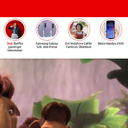
Deal
: Netflix
Samsung Galaxy
Die Vodafone CallYa-
Beste Handys 2026
günstiger
S26: Alle Preise
Tarife im Überblick
bekommen