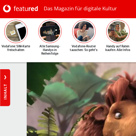
Das Magazin für digitale Kultur
Vodafone: SIM-Karte
Alle Samsung-
Vodafone-Router
Handy auf Raten
freischalten
Handys in
tauschen: So geht's
kaufen: Alle Infos
Reihenfolge
INHALT