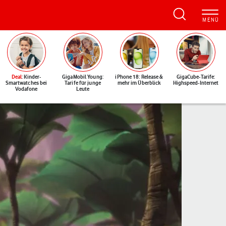
Deal
: Kinder-
GigaMobil Young:
iPhone 18: Release &
GigaCube-Tarife:
Smartwatches bei
Tarife für junge
mehr im Überblick
Highspeed-Internet
Vodafone
Leute