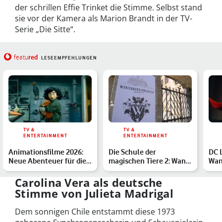
der schrillen Effie Trinket die Stimme. Selbst stand
sie vor der Kamera als Marion Brandt in der TV-
Serie „Die Sitte“.
red
featu
LESEEMPFEHLUNGEN
TV &
TV &
ENTERTAINMENT
ENTERTAINMENT
Animationsfilme 2026:
Die Schule der
DC 
Neue Abenteuer für die
magischen Tiere 2: Wann
Wan
Kinoleinwand
und wo kannst Du den
den
Film …
Carolina Vera als deutsche
Stimme von Julieta Madrigal
Dem sonnigen Chile entstammt diese 1973