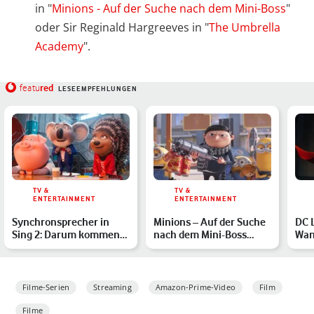
in "
Minions - Auf der Suche nach dem Mini-Boss
"
oder Sir Reginald Hargreeves in "
The Umbrella
Academy
".
red
featu
LESEEMPFEHLUNGEN
TV &
TV &
ENTERTAINMENT
ENTERTAINMENT
Synchronsprecher in
Minions – Auf der Suche
DC 
Sing 2: Darum kommen
nach dem Mini-Boss
Wan
Dir die deutschen
streamen: Alle Infos z…
den
Stimme…
Filme-Serien
Streaming
Amazon-Prime-Video
Film
Filme