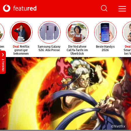
ten
Deal
: Netflix
Samsung Galaxy
Die Vodafone
Beste Handys
Deal
e
günstiger
S26: Alle Preise
CallYa-Tarife im
2026
Smar
bekommen
Überblick
bei 
INHALT
©Netflix