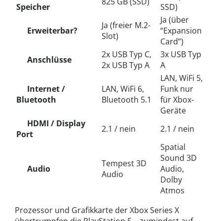
825 GB (SSD)
Speicher
SSD)
Ja (über
Ja (freier M.2-
Erweiterbar?
“Expansion
Slot)
Card”)
2x USB Typ C,
3x USB Typ
Anschlüsse
2x USB Typ A
A
LAN, WiFi 5,
Internet /
LAN, WiFi 6,
Funk nur
Bluetooth
Bluetooth 5.1
für Xbox-
Geräte
HDMI / Display
2.1 / nein
2.1 / nein
Port
Spatial
Sound 3D
Tempest 3D
Audio
Audio,
Audio
Dolby
Atmos
Prozessor und Grafikkarte der Xbox Series X