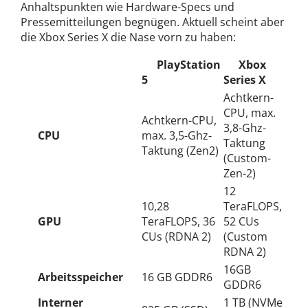
Anhaltspunkten wie Hardware-Specs und
Pressemitteilungen begnügen. Aktuell scheint aber
die Xbox Series X die Nase vorn zu haben:
PlayStation
Xbox
5
Series X
Achtkern-
CPU, max.
Achtkern-CPU,
3,8-Ghz-
CPU
max. 3,5-Ghz-
Taktung
Taktung (Zen2)
(Custom-
Zen-2)
12
10,28
TeraFLOPS,
GPU
TeraFLOPS, 36
52 CUs
CUs (RDNA 2)
(Custom
RDNA 2)
16GB
Arbeitsspeicher
16 GB GDDR6
GDDR6
Interner
1 TB (NVMe