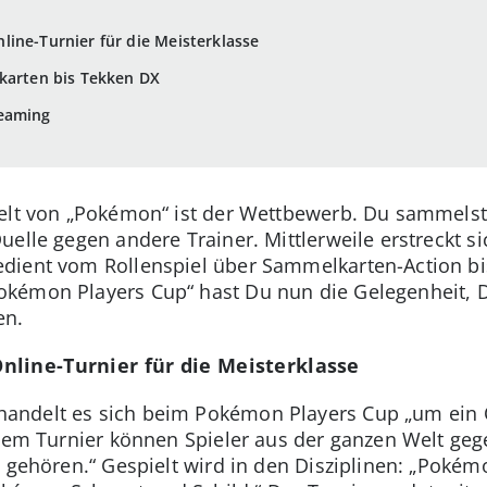
ine-Turnier für die Meisterklasse
lkarten bis Tekken DX
reaming
elt von „Pokémon“ ist der Wettbewerb. Du sammelst 
elle gegen andere Trainer. Mittlerweile erstreckt si
dient vom Rollenspiel über Sammelkarten-Action bis
kémon Players Cup“ hast Du nun die Gelegenheit, Di
en.
nline-Turnier für die Meisterklasse
 handelt es sich beim Pokémon Players Cup „um ein O
iesem Turnier können Spieler aus der ganzen Welt ge
n gehören.“ Gespielt wird in den Disziplinen: „Poké