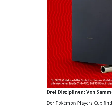
Drei Disziplinen: Von Samm
Der Pokémon Players Cup findet