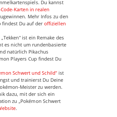
ammelkartenspiels. Du kannst
Code-Karten in realen
zugewinnen. Mehr Infos zu den
 findest Du auf der
offiziellen
 „Tekken“ ist ein Remake des
eht es nicht um rundenbasierte
nd natürlich Pikachus
émon Players Cup findest Du
émon Schwert und Schild“
ist
ängst und trainierst Du Deine
Pokémon-Meister zu werden.
 dazu, mit der sich ein
ation zu „Pokémon Schwert
 Website
.