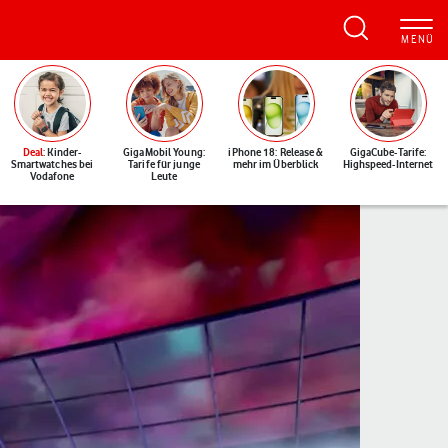
Deal
: Kinder-
GigaMobil Young:
iPhone 18: Release &
GigaCube-Tarife:
Smartwatches bei
Tarife für junge
mehr im Überblick
Highspeed-Internet
Vodafone
Leute