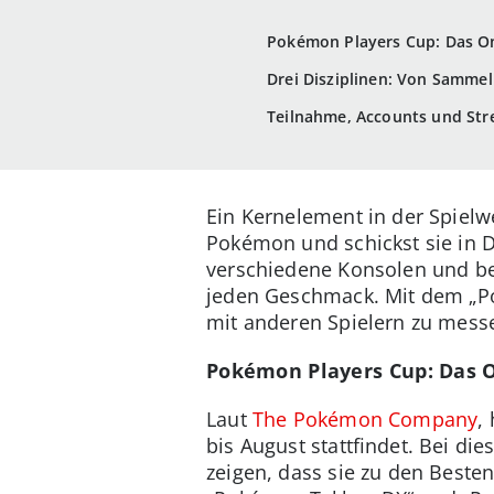
Pokémon Players Cup: Das Onl
Drei Disziplinen: Von Samme
Teilnahme, Accounts und St
Ein Kernelement in der Spielw
Pokémon und schickst sie in Du
verschiedene Konsolen und be
jeden Geschmack. Mit dem „Po
mit anderen Spielern zu mess
Pokémon Players Cup: Das O
Laut
The Pokémon Company
,
bis August stattfindet. Bei d
zeigen, dass sie zu den Beste