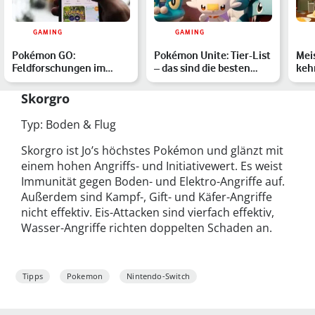
GAMING
GAMING
Pokémon GO:
Pokémon Unite: Tier-List
Mei
Feldforschungen im
– das sind die besten
kehr
März 2026 – alle
Pokémon im Ranking
bis
Aufgaben & Belohn…
Skorgro
Typ: Boden & Flug
Skorgro ist Jo’s höchstes Pokémon und glänzt mit
einem hohen Angriffs- und Initiativewert. Es weist
Immunität gegen Boden- und Elektro-Angriffe auf.
Außerdem sind Kampf-, Gift- und Käfer-Angriffe
nicht effektiv. Eis-Attacken sind vierfach effektiv,
Wasser-Angriffe richten doppelten Schaden an.
Tipps
Pokemon
Nintendo-Switch