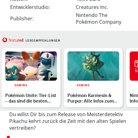
Entwicklerstudio:
Creatures Inc.
Nintendo The
Publisher:
Pokémon Company
red
featu
LESEEMPFEHLUNGEN
GAMING
GAMING
Pokémon Unite: Tier-List
Pokémon Karmesin &
Nin
– das sind die besten
Purpur: Alle Infos zum
Inf
Pokémon im Ranking
ersten DLC
Du willst Dir bis zum Release von Meisterdetektiv
Pikachu kehrt zurück die Zeit mit den alten Spielen
vertreiben?