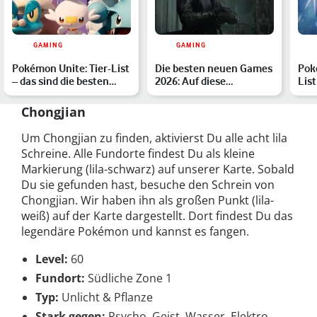
GAMING
GAMING
Pokémon Unite: Tier-List
Die besten neuen Games
Pok
– das sind die besten
2026: Auf diese
List
Pokémon im Ranking
Highlights sind wir
Paa
besond…
Chongjian
Um Chongjian zu finden, aktivierst Du alle acht lila
Schreine. Alle Fundorte findest Du als kleine
Markierung (lila-schwarz) auf unserer Karte. Sobald
Du sie gefunden hast, besuche den Schrein von
Chongjian. Wir haben ihn als großen Punkt (lila-
weiß) auf der Karte dargestellt. Dort findest Du das
legendäre Pokémon und kannst es fangen.
Level:
60
Fundort:
Südliche Zone 1
Typ:
Unlicht & Pflanze
Stark gegen:
Psycho, Geist, Wasser, Elektro,