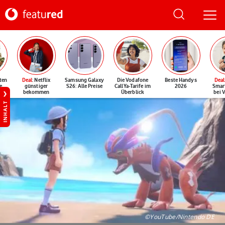
ten
Deal
: Netflix
Samsung Galaxy
Die Vodafone
Beste Handys
Deal
e
günstiger
S26: Alle Preise
CallYa-Tarife im
2026
Smar
bekommen
Überblick
bei 
INHALT
©YouTube/Nintendo DE