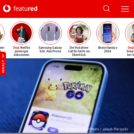
ten
Deal
: Netflix
Samsung Galaxy
Die Vodafone
Beste Handys
Deal
e
günstiger
S26: Alle Preise
CallYa-Tarife im
2026
Smar
bekommen
Überblick
bei 
INHALT
©picture alliance / NurPhoto | Jakub Porzycki