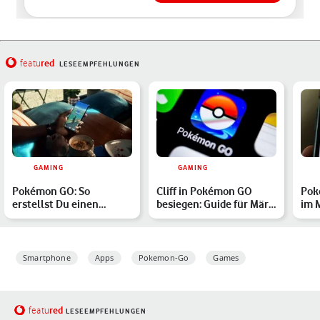
red
featu
LESEEMPFEHLUNGEN
GAMING
GAMING
Pokémon GO: So
Cliff in Pokémon GO
Pok
erstellst Du einen
besiegen: Guide für März
im 
PokéStop
2026
bes
Smartphone
Apps
Pokemon-Go
Games
red
featu
LESEEMPFEHLUNGEN