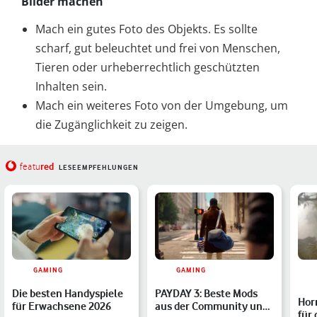
Bilder machen
Mach ein gutes Foto des Objekts. Es sollte
scharf, gut beleuchtet und frei von Menschen,
Tieren oder urheberrechtlich geschützten
Inhalten sein.
Mach ein weiteres Foto von der Umgebung, um
die Zugänglichkeit zu zeigen.
red
featu
LESEEMPFEHLUNGEN
GAMING
GAMING
Die besten Handyspiele
PAYDAY 3: Beste Mods
Horr
für Erwachsene 2026
aus der Community und
für 