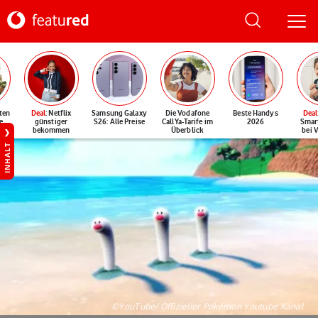
ten
Deal
: Netflix
Samsung Galaxy
Die Vodafone
Beste Handys
Deal
e
günstiger
S26: Alle Preise
CallYa-Tarife im
2026
Smar
bekommen
Überblick
bei 
INHALT
©YouTube/ Offizieller Pokémon Youtube Kanal