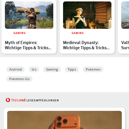
GAMING
GAMING
Myth of Empires:
Medieval Dynasty:
Val
Wichtige Tipps & Tricks
Wichtige Tipps & Tricks
Sur
für das Überleben im
zum Release im Guide
Wiki
Mit…
Android
Ios
Gaming
Tipps
Pokemon
Pokemon-Go
red
featu
LESEEMPFEHLUNGEN