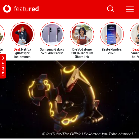
ten
Deal
: Netflix
Samsung Galaxy
Die Vodafone
Beste Handys
Deal
e
günstiger
S26: Alle Preise
CallYa-Tarife im
2026
Smar
bekommen
Überblick
bei 
INHALT
©YouTube/The Official Pokémon YouTube channel