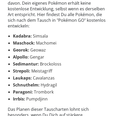
davon. Dein eigenes Pokémon erhält keine
kostenlose Entwicklung, selbst wenn es derselben
Art entspricht. Hier findest Du alle Pokémon, die
sich nach dem Tausch in "Pokémon GO" kostenlos
entwickeln:
Kadabra:
Simsala
Maschock:
Machomei
Georok:
Geowaz
Alpollo:
Gengar
Sedimantur:
Brockoloss
Strepoli:
Meistagriff
Laukaps:
Cavalanzas
Schnuthelm:
Hydragil
Paragoni:
Trombork
Irrbis:
Pumpdjinn
Das Planen dieser Tauscharten lohnt sich
besonders, wenn Du Dich auf stärkere