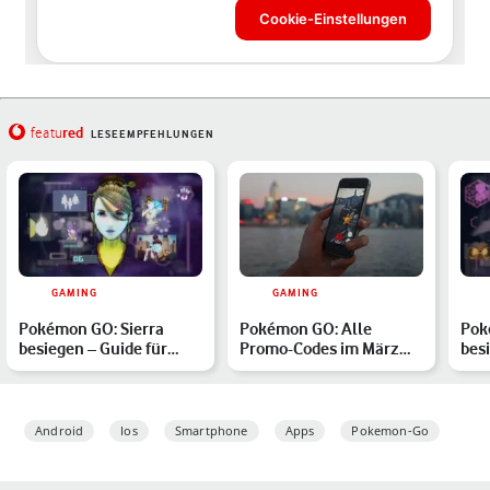
red
featu
LESEEMPFEHLUNGEN
GAMING
GAMING
Pokémon GO: Sierra
Pokémon GO: Alle
Pok
besiegen – Guide für
Promo-Codes im März
bes
März 2026
2026 – und wie Du sie
im 
einlös…
Android
Ios
Smartphone
Apps
Pokemon-Go