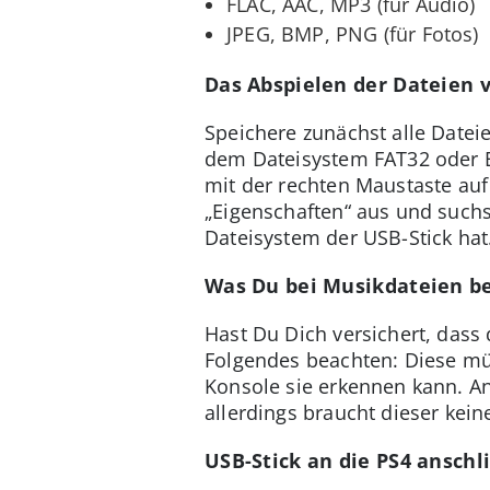
FLAC, AAC, MP3 (für Audio)
JPEG, BMP, PNG (für Fotos)
Das Abspielen der Dateien 
Speichere zunächst alle Datei
dem Dateisystem FAT32 oder Ex
mit der rechten Maustaste au
„Eigenschaften“ aus und suchs
Dateisystem der USB-Stick hat
Was Du bei Musikdateien b
Hast Du Dich versichert, das
Folgendes beachten: Diese mü
Konsole sie erkennen kann. An
allerdings braucht dieser kei
USB-Stick an die PS4 anschl