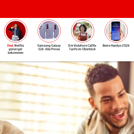
Deal
: Netflix
Samsung Galaxy
Die Vodafone CallYa-
Beste Handys 2026
günstiger
S26: Alle Preise
Tarife im Überblick
bekommen