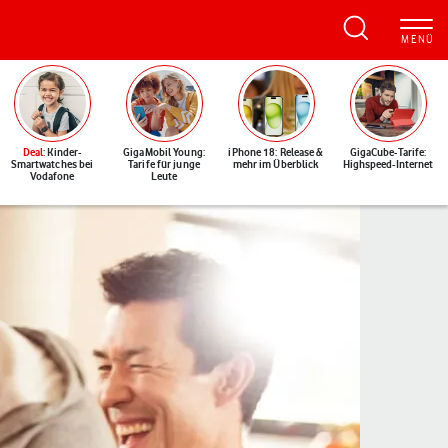
Deal
: Kinder-
GigaMobil Young:
iPhone 18: Release &
GigaCube-Tarife:
Smartwatches bei
Tarife für junge
mehr im Überblick
Highspeed-Internet
Vodafone
Leute