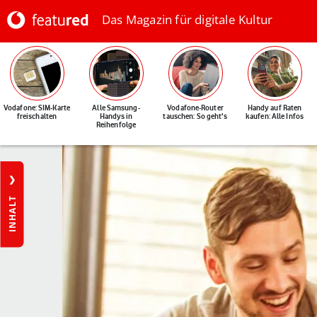
Das Magazin für digitale Kultur
Vodafone: SIM-Karte
Alle Samsung-
Vodafone-Router
Handy auf Raten
freischalten
Handys in
tauschen: So geht's
kaufen: Alle Infos
Reihenfolge
INHALT