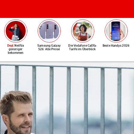
Deal
: Netflix
Samsung Galaxy
Die Vodafone CallYa-
Beste Handys 2026
günstiger
S26: Alle Preise
Tarife im Überblick
bekommen