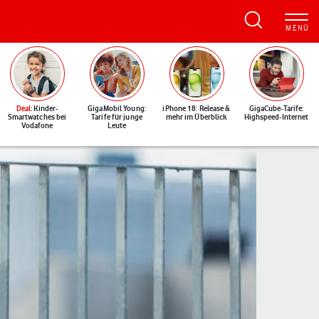
Deal
: Kinder-
GigaMobil Young:
iPhone 18: Release &
GigaCube-Tarife:
Smartwatches bei
Tarife für junge
mehr im Überblick
Highspeed-Internet
Vodafone
Leute