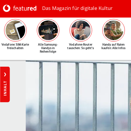
Das Magazin für digitale Kultur
Vodafone: SIM-Karte
Alle Samsung-
Vodafone-Router
Handy auf Raten
freischalten
Handys in
tauschen: So geht's
kaufen: Alle Infos
Reihenfolge
INHALT