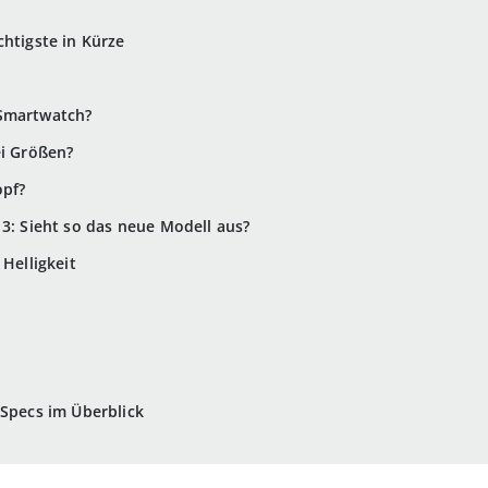
chtigste in Kürze
-Smartwatch?
ei Größen?
opf?
 3: Sieht so das neue Modell aus?
 Helligkeit
 Specs im Überblick