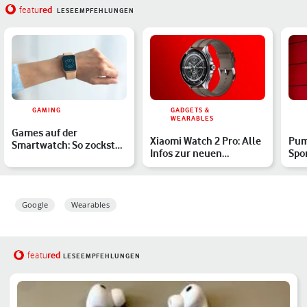
red
featu
LESEEMPFEHLUNGEN
GAMING
GADGETS &
WEARABLES
Games auf der
Xiaomi Watch 2 Pro: Alle
Pum
Smartwatch: So zockst
Infos zur neuen
Spo
Du unter Wear OS und
Smartwatch mit Wear OS
Wea
watchOS
Google
Wearables
red
featu
LESEEMPFEHLUNGEN