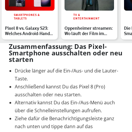
SMARTPHONES &
TV &
TABLETS
ENTERTAINMENT
Pixel 8 vs. Galaxy S23:
Oppenheimer streamen:
Die
Welches Android-Handy
Wo läuft der Film im
Sma
passt zu Dir?
Heimkino?
Her
Fav
Zusammenfassung: Das Pixel-
Smartphone ausschalten oder neu
starten
Drücke länger auf die Ein-/Aus- und die Lauter-
Taste.
Anschließend kannst Du das Pixel 8 (Pro)
ausschalten oder neu starten.
Alternativ kannst Du das Ein-/Aus-Menü auch
über die Schnelleinstellungen aufrufen.
Ziehe dafür die Benachrichtigungsleiste ganz
nach unten und tippe dann auf das