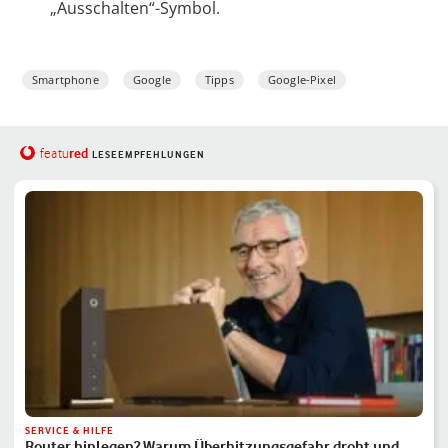
„Ausschalten“-Symbol.
Smartphone
Google
Tipps
Google-Pixel
red
featu
LESEEMPFEHLUNGEN
SERVICE & HILFE
Router hinlegen? Warum Überhitzungsgefahr droht und