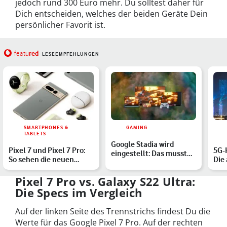
jedoch rund 300 Euro mehr. Du solltest daher für
Dich entscheiden, welches der beiden Geräte Dein
persönlicher Favorit ist.
red
featu
LESEEMPFEHLUNGEN
SMARTPHONES &
GAMING
TABLETS
Google Stadia wird
Pixel 7 und Pixel 7 Pro:
5G-
eingestellt: Das musst
So sehen die neuen
Die
Du jetzt wissen
Google-Handys aus
von
Pixel 7 Pro vs. Galaxy S22 Ultra:
Die Specs im Vergleich
Auf der linken Seite des Trennstrichs findest Du die
Werte für das Google Pixel 7 Pro. Auf der rechten