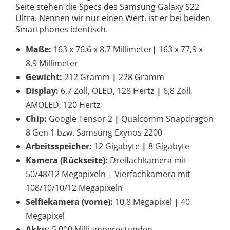
Seite stehen die Specs des Samsung Galaxy S22
Ultra. Nennen wir nur einen Wert, ist er bei beiden
Smartphones identisch.
Maße:
163 x 76.6 x 8.7 Millimeter
|
163 x 77,9 x
8,9 Millimeter
Gewicht:
212 Gramm
|
228 Gramm
Display:
6,7 Zoll, OLED, 128 Hertz
|
6,8 Zoll,
AMOLED, 120 Hertz
Chip:
Google Tensor 2
|
Qualcomm Snapdragon
8 Gen 1 bzw. Samsung Exynos 2200
Arbeitsspeicher:
12 Gigabyte
|
8 Gigabyte
Kamera (Rückseite):
Dreifachkamera mit
50/48/12 Megapixeln | Vierfachkamera mit
108/10/10/12 Megapixeln
Selfiekamera (vorne):
10,8 Megapixel | 40
Megapixel
Akku:
5.000 Milliamperestunden