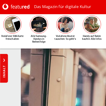
Das Magazin für digitale Kultur
Vodafone: SIM-Karte
Alle Samsung-
Vodafone-Router
Handy auf Raten
freischalten
Handys in
tauschen: So geht's
kaufen: Alle Infos
Reihenfolge
INHALT