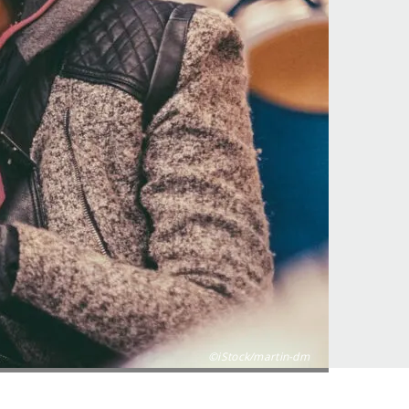
©iStock/martin-dm