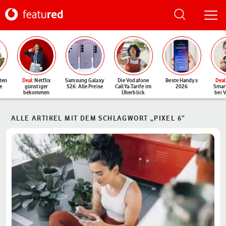
ten
Deal
: Netflix
Samsung Galaxy
Die Vodafone
Beste Handys
Deal
e
günstiger
S26: Alle Preise
CallYa-Tarife im
2026
Smar
bekommen
Überblick
bei 
ALLE ARTIKEL MIT DEM SCHLAGWORT „PIXEL 6“