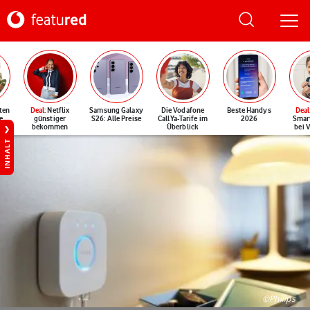
ten
Deal
: Netflix
Samsung Galaxy
Die Vodafone
Beste Handys
Deal
e
günstiger
S26: Alle Preise
CallYa-Tarife im
2026
Smar
bekommen
Überblick
bei 
INHALT
©Philips