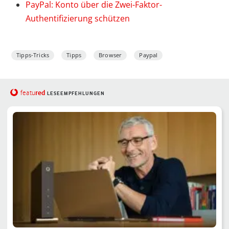
PayPal: Konto über die Zwei-Faktor-
Authentifizierung schützen
Tipps-Tricks
Tipps
Browser
Paypal
red
featu
LESEEMPFEHLUNGEN