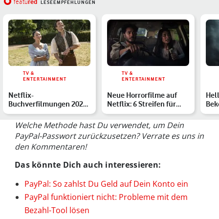
red
featu
LESEEMPFEHLUNGEN
TV &
TV &
ENTERTAINMENT
ENTERTAINMENT
Netflix-
Neue Horrorfilme auf
Hell
Buchverfilmungen 2026:
Netflix: 6 Streifen für
Bek
Die Highlights im
Deinen Gruselabend
Horr
Überblick
Welche Methode hast Du verwendet, um Dein
PayPal-Passwort zurückzusetzen? Verrate es uns in
den Kommentaren!
Das könnte Dich auch interessieren:
PayPal: So zahlst Du Geld auf Dein Konto ein
PayPal funktioniert nicht: Probleme mit dem
Bezahl-Tool lösen