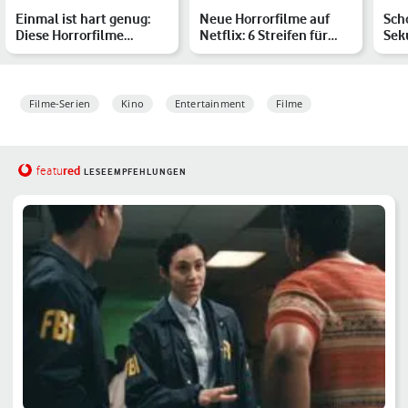
Einmal ist hart genug:
Neue Horrorfilme auf
Scho
Diese Horrorfilme
Netflix: 6 Streifen für
Sek
schaust Du kein zweites
Deinen Gruselabend
mit
…
Filme-Serien
Kino
Entertainment
Filme
red
featu
LESEEMPFEHLUNGEN