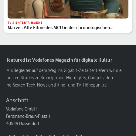
TV & ENTERTAINMENT
Marvel: Alle Filme des MCU in der chronologischen
Reihenfolge
featured ist Vodafones Magazin für digitale Kultur
Als Begleiter auf dem Weg ins Gigabit-Zeitalter liefern wir die
besten Stories zu Smartphone-Highlights, Gadgets, den
heißesten Tech-News und Kino- und TV-Höhepunkte.
Anschrift
Vodafone GmbH
Ferdinand-Braun-Platz 1
40549 Düsseldorf