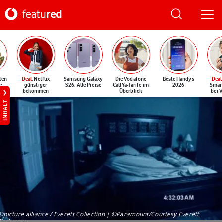
ten
Deal
: Netflix
Samsung Galaxy
Die Vodafone
Beste Handys
Deal
e
günstiger
S26: Alle Preise
CallYa-Tarife im
2026
Smar
bekommen
Überblick
bei 
INHALT
©picture alliance / Everett Collection | ©Paramount/Courtesy Everett
Collection