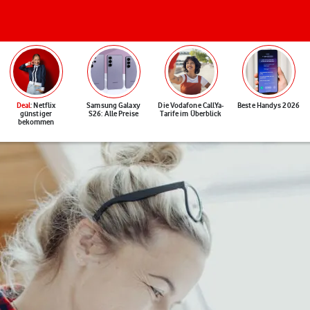
Deal
: Netflix
Samsung Galaxy
Die Vodafone CallYa-
Beste Handys 2026
günstiger
S26: Alle Preise
Tarife im Überblick
bekommen