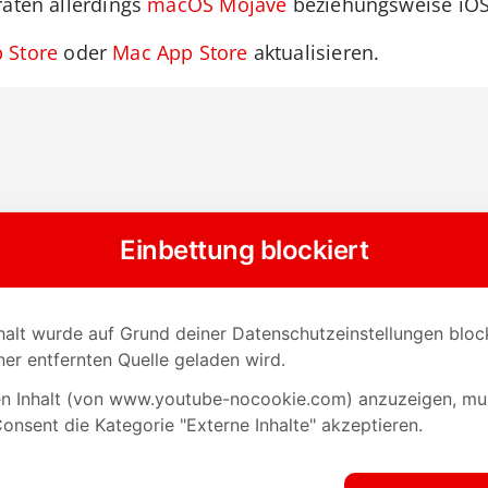
räten allerdings
macOS Mojave
beziehungsweise iOS 1
 Store
oder
Mac App Store
aktualisieren.