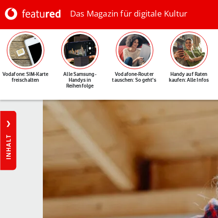
Das Magazin für digitale Kultur
Vodafone: SIM-Karte
Alle Samsung-
Vodafone-Router
Handy auf Raten
freischalten
Handys in
tauschen: So geht's
kaufen: Alle Infos
Reihenfolge
INHALT