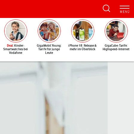
Deal
: Kinder-
GigaMobil Young:
iPhone 18: Release &
GigaCube-Tarife:
Smartwatches bei
Tarife für junge
mehr im Überblick
Highspeed-Internet
Vodafone
Leute