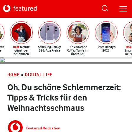
ten
Deal
: Netflix
Samsung Galaxy
Die Vodafone
Beste Handys
Deal
e
günstiger
S26: Alle Preise
CallYa-Tarife im
2026
Smar
bekommen
Überblick
bei 
HOME
»
DIGITAL LIFE
Oh, Du schöne Schlemmerzeit:
Tipps & Tricks für den
Weihnachtsschmaus
Featured Redaktion