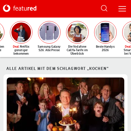
ten
Deal
: Netflix
Samsung Galaxy
Die Vodafone
Beste Handys
Deal
e
günstiger
S26: Alle Preise
CallYa-Tarife im
2026
Smar
bekommen
Überblick
bei 
ALLE ARTIKEL MIT DEM SCHLAGWORT „KOCHEN“