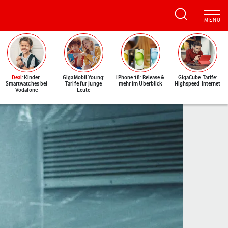
Deal
: Kinder-
GigaMobil Young:
iPhone 18: Release &
GigaCube-Tarife:
Smartwatches bei
Tarife für junge
mehr im Überblick
Highspeed-Internet
Vodafone
Leute