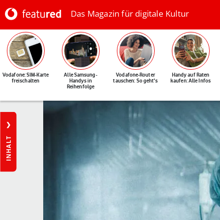
Das Magazin für digitale Kultur
Vodafone: SIM-Karte
Alle Samsung-
Vodafone-Router
Handy auf Raten
freischalten
Handys in
tauschen: So geht's
kaufen: Alle Infos
Reihenfolge
INHALT