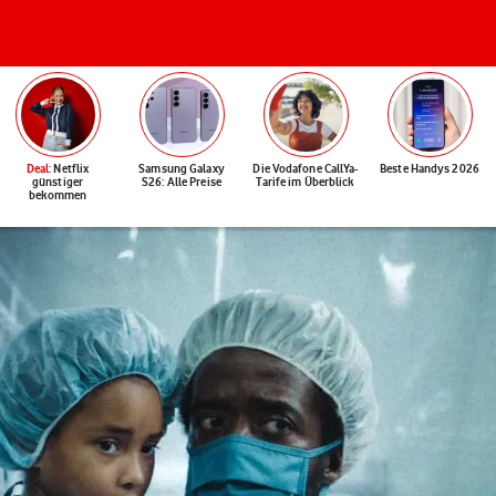
Deal
: Netflix
Samsung Galaxy
Die Vodafone CallYa-
Beste Handys 2026
günstiger
S26: Alle Preise
Tarife im Überblick
bekommen