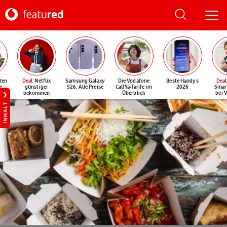
ten
Deal
: Netflix
Samsung Galaxy
Die Vodafone
Beste Handys
Deal
e
günstiger
S26: Alle Preise
CallYa-Tarife im
2026
Smar
bekommen
Überblick
bei 
INHALT