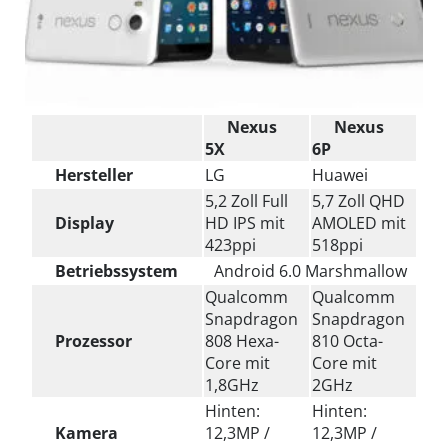
Nexus
Nexus
5X
6P
Hersteller
LG
Huawei
5,2 Zoll Full
5,7 Zoll QHD
Display
HD IPS mit
AMOLED mit
423ppi
518ppi
Betriebssystem
Android 6.0 Marshmallow
Qualcomm
Qualcomm
Snapdragon
Snapdragon
Prozessor
808 Hexa-
810 Octa-
Core mit
Core mit
1,8GHz
2GHz
Hinten:
Hinten:
Kamera
12,3MP /
12,3MP /