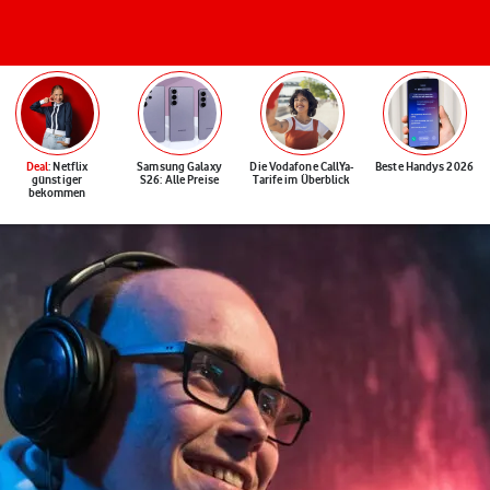
Deal
: Netflix
Samsung Galaxy
Die Vodafone CallYa-
Beste Handys 2026
günstiger
S26: Alle Preise
Tarife im Überblick
bekommen