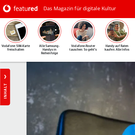
Das Magazin für digitale Kultur
Vodafone: SIM-Karte
Alle Samsung-
Vodafone-Router
Handy auf Raten
freischalten
Handys in
tauschen: So geht's
kaufen: Alle Infos
Reihenfolge
INHALT