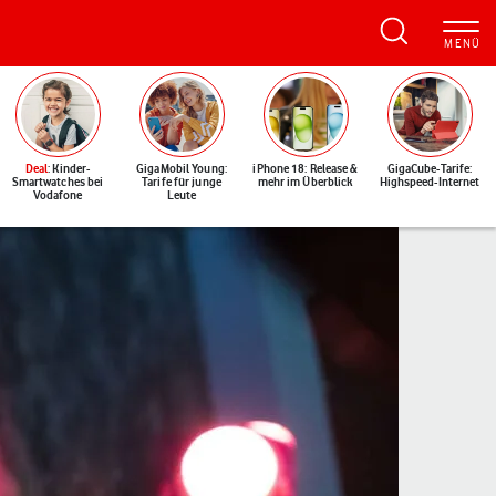
Deal
: Kinder-
GigaMobil Young:
iPhone 18: Release &
GigaCube-Tarife:
Smartwatches bei
Tarife für junge
mehr im Überblick
Highspeed-Internet
Vodafone
Leute