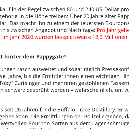
kauf in der Regel zwischen 80 und 240 US-Dollar pro 
 gehörig in die Höhe treiben: Über 20 Jahre alter Pa
ar. Das macht ihn zu einem der teuersten Bourbons
ältnis zwischen Angebot und Nachfrage:
Pro Jahr geh
:
Im Jahr 2020 wurden beispielsweise 12,3 Millionen 
kt hinter dem Pappygate?
lungen rasch ausweitet und sogar täglich Pressekonfe
ei Jahre, bis die Ermittler:innen einen wichtigen Hin
oby“ Curtsinger und mehreren gestohlenen Fässern 
n schwarz besprüht worden – wahrscheinlich, um zu 
s seit 26 Jahren für die Buffalo Trace Destillery. Er w
en kann. Die Ermittlungen der Polizei ergeben, das
t wertvollen Bourbon-Sorten aus dem Lager schmugg