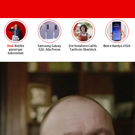
Deal
: Netflix
Samsung Galaxy
Die Vodafone CallYa-
Beste Handys 2026
günstiger
S26: Alle Preise
Tarife im Überblick
bekommen