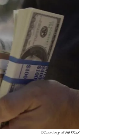
©Courtesy of NETFLIX