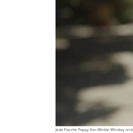
Jede Flasche Pappy-Van-Winkle-Whiskey ist 