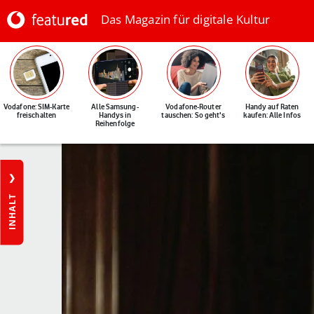
Das Magazin für digitale Kultur
Vodafone: SIM-Karte
Alle Samsung-
Vodafone-Router
Handy auf Raten
freischalten
Handys in
tauschen: So geht's
kaufen: Alle Infos
Reihenfolge
INHALT