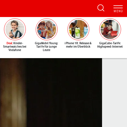
Deal
: Kinder-
GigaMobil Young:
iPhone 18: Release &
GigaCube-Tarife:
Smartwatches bei
Tarife für junge
mehr im Überblick
Highspeed-Internet
Vodafone
Leute