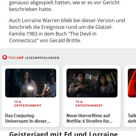
genauso abgespielt hätten, wie er es vor Gericht
beschrieben hatte.
Auch Lorraine Warren blieb bei dieser Version und
beschrieb die Ereignisse rund um die Glatzel-
Familie 1983 in dem Buch "The Devil in
Connecticut" von Gerald Brittle.
red
featu
LESEEMPFEHLUNGEN
TV &
TV &
ENTERTAINMENT
ENTERTAINMENT
Das Conjuring-
Neue Horrorfilme auf
Tal
Universum: In dieser
Netflix: 6 Streifen für
sie
Reihenfolge schaust Du
Deinen Gruselabend
im 
die Fil…
Geisterjagd mit Ed und Lorraine