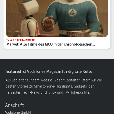
TV & ENTERTAINMENT
Marvel: Alle Filme des MCU in der chronologischen
Reihenfolge
featured ist Vodafones Magazin für digitale Kultur
Als Begleiter auf dem Weg ins Gigabit-Zeitalter liefern wir die
besten Stories zu Smartphone-Highlights, Gadgets, den
heißesten Tech-News und Kino- und TV-Höhepunkte.
Anschrift
Vodafone GmbH