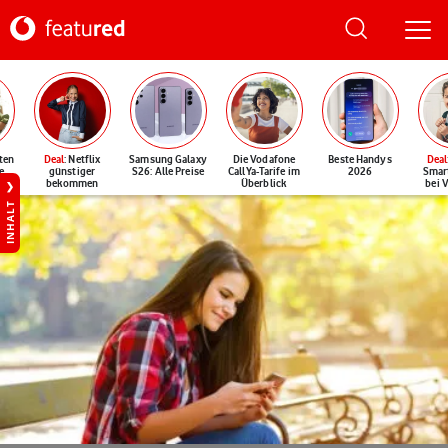
ten
Deal
: Netflix
Samsung Galaxy
Die Vodafone
Beste Handys
Deal
e
günstiger
S26: Alle Preise
CallYa-Tarife im
2026
Smar
bekommen
Überblick
bei 
INHALT