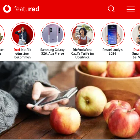
ten
Deal
: Netflix
Samsung Galaxy
Die Vodafone
Beste Handys
Deal
e
günstiger
S26: Alle Preise
CallYa-Tarife im
2026
Smar
bekommen
Überblick
bei 