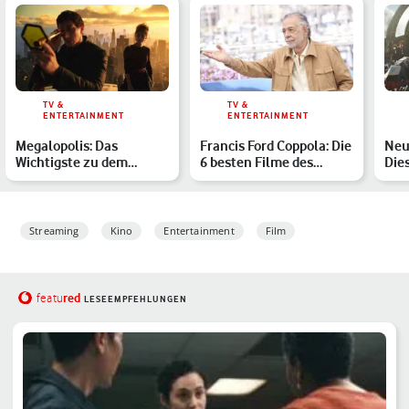
TV &
TV &
ENTERTAINMENT
ENTERTAINMENT
Megalopolis: Das
Francis Ford Coppola: Die
Neu
Wichtigste zu dem
6 besten Filme des
Die
Mammutwerk von
Megalopolis-Regisseu…
erw
Francis Ford Co…
Streaming
Kino
Entertainment
Film
red
featu
LESEEMPFEHLUNGEN