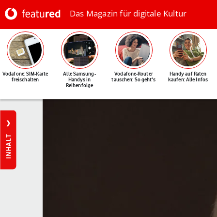
Das Magazin für digitale Kultur
Vodafone: SIM-Karte
Alle Samsung-
Vodafone-Router
Handy auf Raten
freischalten
Handys in
tauschen: So geht's
kaufen: Alle Infos
Reihenfolge
INHALT