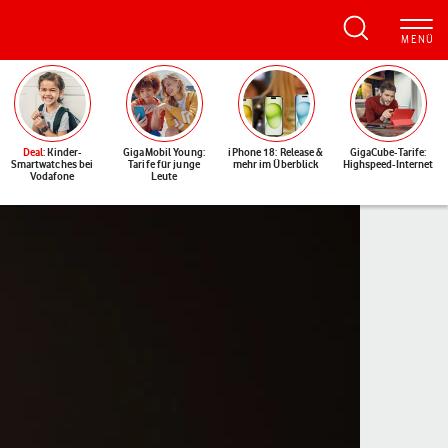
Deal
: Kinder-
GigaMobil Young:
iPhone 18: Release &
GigaCube-Tarife:
Smartwatches bei
Tarife für junge
mehr im Überblick
Highspeed-Internet
Vodafone
Leute