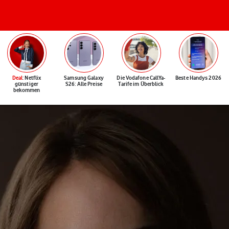
Deal
: Netflix
Samsung Galaxy
Die Vodafone CallYa-
Beste Handys 2026
günstiger
S26: Alle Preise
Tarife im Überblick
bekommen