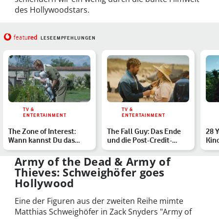
des Hollywoodstars.
red
featu
LESEEMPFEHLUNGEN
TV &
TV &
ENTERTAINMENT
ENTERTAINMENT
The Zone of Interest:
The Fall Guy: Das Ende
28 Y
Wann kannst Du das
und die Post-Credit-
Kin
Drama mit Sandra Hüller
Szene erklärt
Lat
…
Army of the Dead & Army of
Thieves: Schweighöfer goes
Hollywood
Eine der Figuren aus der zweiten Reihe mimte
Matthias Schweighöfer in Zack Snyders "Army of