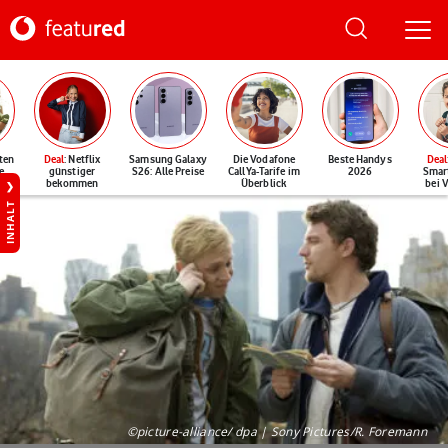
ten
Deal
: Netflix
Samsung Galaxy
Die Vodafone
Beste Handys
Deal
e
günstiger
S26: Alle Preise
CallYa-Tarife im
2026
Smar
bekommen
Überblick
bei 
INHALT
©picture-alliance/ dpa | Sony Pictures/R. Foremann