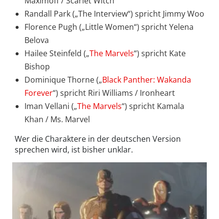
Maximoff / Scarlet Witch
Randall Park („The Interview“) spricht Jimmy Woo
Florence Pugh („Little Women“) spricht Yelena
Belova
Hailee Steinfeld („
The Marvels
“) spricht Kate
Bishop
Dominique Thorne („
Black Panther: Wakanda
Forever
“) spricht Riri Williams / Ironheart
Iman Vellani („
The Marvels
“) spricht Kamala
Khan / Ms. Marvel
Wer die Charaktere in der deutschen Version
sprechen wird, ist bisher unklar.