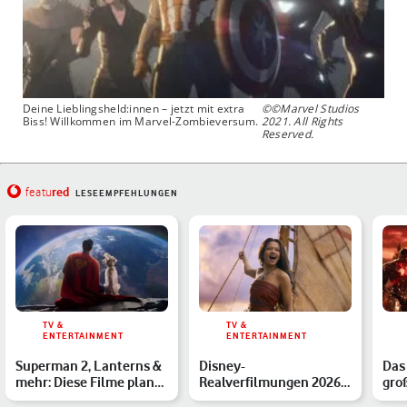
Deine Lieblingsheld:innen – jetzt mit extra
©©Marvel Studios
Biss! Willkommen im Marvel-Zombieversum.
2021. All Rights
Reserved.
red
featu
LESEEMPFEHLUNGEN
TV &
TV &
ENTERTAINMENT
ENTERTAINMENT
Superman 2, Lanterns &
Disney-
Das
mehr: Diese Filme plant
Realverfilmungen 2026:
gro
DC ab 2025
Diese Remakes sind
Übe