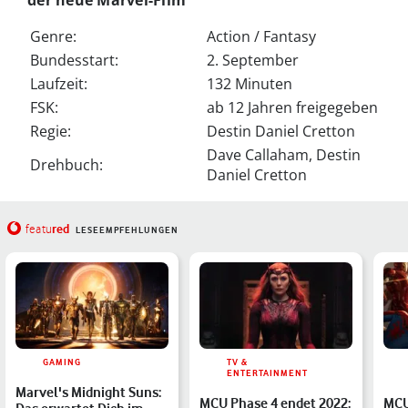
Genre:
Action / Fantasy
Bundesstart:
2. September
Laufzeit:
132 Minuten
FSK:
ab 12 Jahren freigegeben
Regie:
Destin Daniel Cretton
Dave Callaham, Destin
Drehbuch:
Daniel Cretton
red
featu
LESEEMPFEHLUNGEN
GAMING
TV &
ENTERTAINMENT
Marvel's Midnight Suns:
MCU Phase 4 endet 2022:
MCU