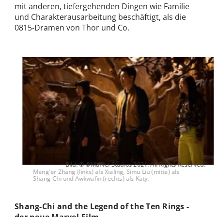
mit anderen, tiefergehenden Dingen wie Familie
und Charakterausarbeitung beschäftigt, als die
0815-Dramen von Thor und Co.
Bild: © ©Marvel Studios 2021. All Rights Reserved.
Meng'er Zhang (links) als Xialing, Simu Liu (mitte) als
Shang-Chi und Awkwafin (rechts) als Katy.
Shang-Chi and the Legend of the Ten Rings -
der neue Marvel-Film