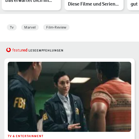
Das erwartet Dich im
Diese Filme und Serien
gut
düsteren Marvel-RPG
erwarten uns noch
Mar
Tv
Marvel
Film-Review
red
featu
LESEEMPFEHLUNGEN
TV & ENTERTAINMENT