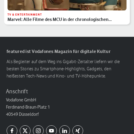
TV & ENTERTAINMENT
Marvel: Alle Filme des MCU in der chronologischen
Reihenfolge
featured ist Vodafones Magazin für digitale Kultur
Als Begleiter auf dem Weg ins Gigabit-Zeitalter liefern wir die
besten Stories zu Smartphone-Highlights, Gadgets, den
heißesten Tech-News und Kino- und TV-Höhepunkte.
Anschrift
Vodafone GmbH
Ferdinand-Braun-Platz 1
40549 Düsseldorf