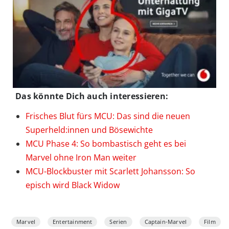
Das könnte Dich auch interessieren:
Frisches Blut fürs MCU: Das sind die neuen
Superheld:innen und Bösewichte
MCU Phase 4: So bombastisch geht es bei
Marvel ohne Iron Man weiter
MCU-Blockbuster mit Scarlett Johansson: So
episch wird Black Widow
Marvel
Entertainment
Serien
Captain-Marvel
Film