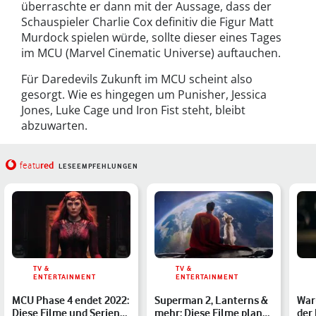
überraschte er dann mit der Aussage, dass der
Schauspieler Charlie Cox definitiv die Figur Matt
Murdock spielen würde, sollte dieser eines Tages
im MCU (Marvel Cinematic Universe) auftauchen.
Für Daredevils Zukunft im MCU scheint also
gesorgt. Wie es hingegen um Punisher, Jessica
Jones, Luke Cage und Iron Fist steht, bleibt
abzuwarten.
red
featu
LESEEMPFEHLUNGEN
TV &
TV &
ENTERTAINMENT
ENTERTAINMENT
MCU Phase 4 endet 2022:
Superman 2, Lanterns &
War
Diese Filme und Serien
mehr: Diese Filme plant
der